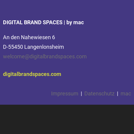
Digital Eco Systems
DIGITAL BRAND SPACES | by mac
Stand 22.09.2020
An den Nahewiesen 6
DOWNLOAD
D-55450 Langenlonsheim
welcome@digitalbrandspaces.com
digitalbrandspaces.com
Impressum
|
Datenschutz
|
mac