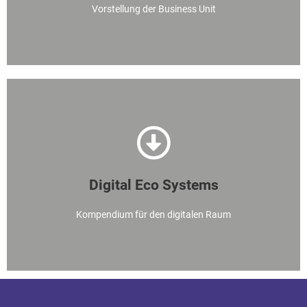
Vorstellung der Business Unit
eFlyer
Stand 30.09.2020
Digital Eco Systems
DOWNLOAD
Kompendium für den digitalen Raum